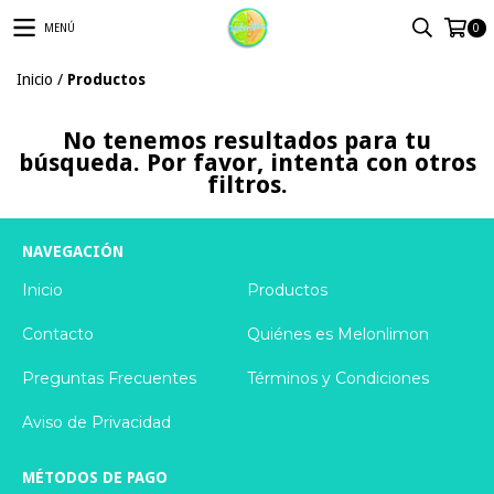
MENÚ
0
Inicio
/
Productos
No tenemos resultados para tu
búsqueda. Por favor, intenta con otros
filtros.
NAVEGACIÓN
Inicio
Productos
Contacto
Quiénes es Melonlimon
Preguntas Frecuentes
Términos y Condiciones
Aviso de Privacidad
MÉTODOS DE PAGO