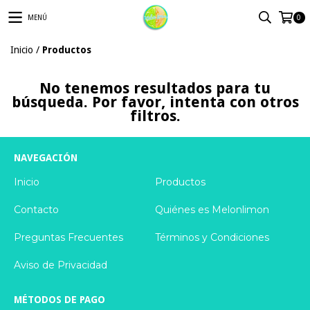
MENÚ
0
Inicio
/
Productos
No tenemos resultados para tu
búsqueda. Por favor, intenta con otros
filtros.
NAVEGACIÓN
Inicio
Productos
Contacto
Quiénes es Melonlimon
Preguntas Frecuentes
Términos y Condiciones
Aviso de Privacidad
MÉTODOS DE PAGO