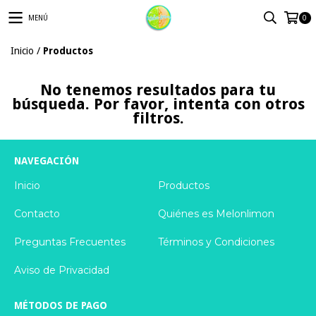
MENÚ
0
Inicio
/
Productos
No tenemos resultados para tu
búsqueda. Por favor, intenta con otros
filtros.
NAVEGACIÓN
Inicio
Productos
Contacto
Quiénes es Melonlimon
Preguntas Frecuentes
Términos y Condiciones
Aviso de Privacidad
MÉTODOS DE PAGO