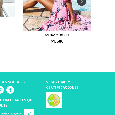
SALIDA ML08943
$1,680
EDES SOCIALES
SEGURIDAD Y
CERTIFICACIONES
NTÉRATE ANTES QUE
ADIE!