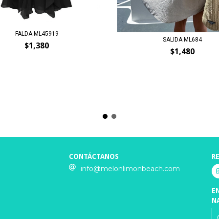
FALDA ML45919
SALIDA ML684
$1,380
$1,480
CONTÁCTANOS
R
info@melonlimonbeach.com
E
N