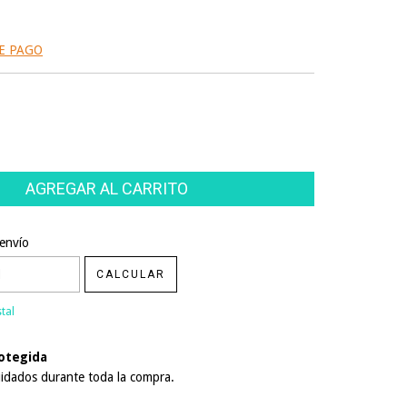
E PAGO
CP:
CAMBIAR CP
envío
CALCULAR
tal
otegida
idados durante toda la compra.