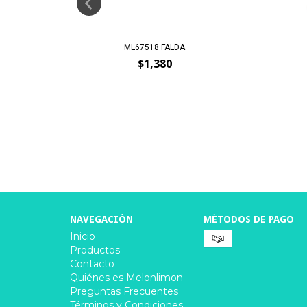
ML67518 FALDA
$1,380
NAVEGACIÓN
MÉTODOS DE PAGO
Inicio
Productos
Contacto
Quiénes es Melonlimon
Preguntas Frecuentes
Términos y Condiciones