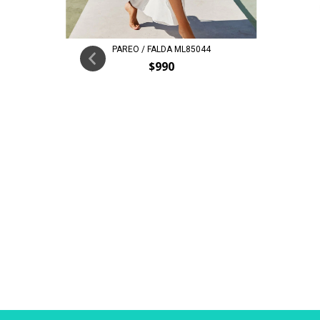
PAREO / FALDA ML85044
$990