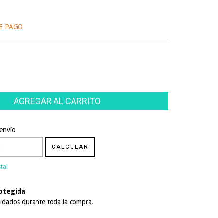
E PAGO
CP:
CAMBIAR CP
envío
CALCULAR
tal
otegida
idados durante toda la compra.